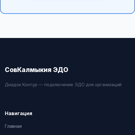
СовКалмыкия ЭДО
Диадок Контур — подключение ЭДО для организаций
Навигация
Главная