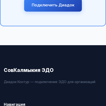
Подключить Диадок
СовКалмыкия ЭДО
Диадок Контур — подключение ЭДО для организаций
Навигация