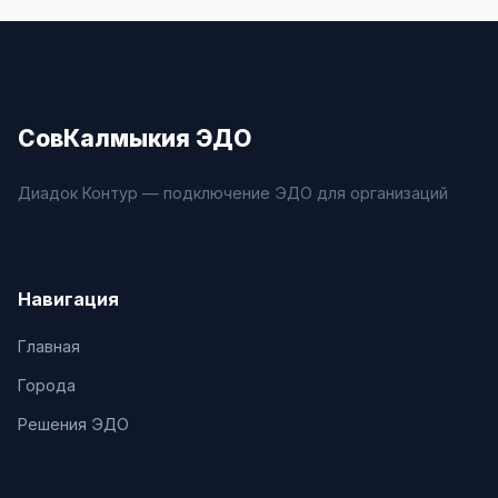
СовКалмыкия ЭДО
Диадок Контур — подключение ЭДО для организаций
Навигация
Главная
Города
Решения ЭДО