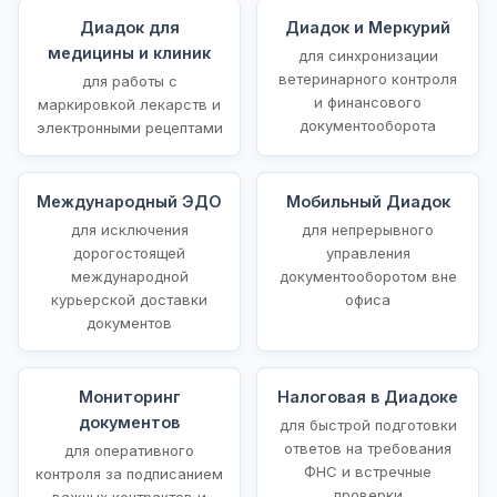
Диадок для
Диадок и Меркурий
медицины и клиник
для синхронизации
ветеринарного контроля
для работы с
и финансового
маркировкой лекарств и
документооборота
электронными рецептами
Международный ЭДО
Мобильный Диадок
для исключения
для непрерывного
дорогостоящей
управления
международной
документооборотом вне
курьерской доставки
офиса
документов
Мониторинг
Налоговая в Диадоке
документов
для быстрой подготовки
ответов на требования
для оперативного
ФНС и встречные
контроля за подписанием
проверки
важных контрактов и