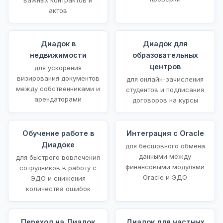
актов
Диадок в
Диадок для
недвижимости
образовательных
центров
для ускорения
визирования документов
для онлайн-зачисления
между собственниками и
студентов и подписания
арендаторами
договоров на курсы
Обучение работе в
Интеграция с Oracle
Диадоке
для бесшовного обмена
данными между
для быстрого вовлечения
финансовыми модулями
сотрудников в работу с
Oracle и ЭДО
ЭДО и снижения
количества ошибок
Переход на Диадок
Диадок для частных