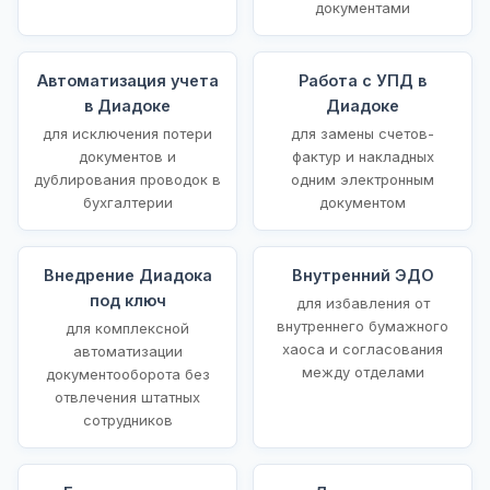
документами
Автоматизация учета
Работа с УПД в
в Диадоке
Диадоке
для исключения потери
для замены счетов-
документов и
фактур и накладных
дублирования проводок в
одним электронным
бухгалтерии
документом
Внедрение Диадока
Внутренний ЭДО
под ключ
для избавления от
внутреннего бумажного
для комплексной
хаоса и согласования
автоматизации
между отделами
документооборота без
отвлечения штатных
сотрудников