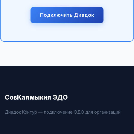
Подключить Диадок
СовКалмыкия ЭДО
Диадок Контур — подключение ЭДО для организаций