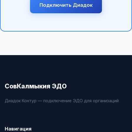
Подключить Диадок
СовКалмыкия ЭДО
Диадок Контур — подключение ЭДО для организаций
Навигация