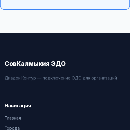
СовКалмыкия ЭДО
Диадок Контур — подключение ЭДО для организаций
Навигация
Главная
Города