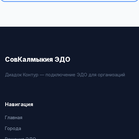
СовКалмыкия ЭДО
Диадок Контур — подключение ЭДО для организаций
Навигация
Главная
Города