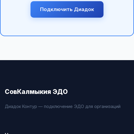
Подключить Диадок
СовКалмыкия ЭДО
Диадок Контур — подключение ЭДО для организаций