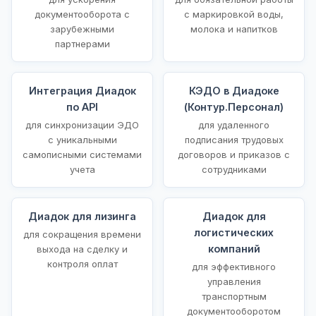
документооборота с
с маркировкой воды,
зарубежными
молока и напитков
партнерами
Интеграция Диадок
КЭДО в Диадоке
по API
(Контур.Персонал)
для синхронизации ЭДО
для удаленного
с уникальными
подписания трудовых
самописными системами
договоров и приказов с
учета
сотрудниками
Диадок для лизинга
Диадок для
логистических
для сокращения времени
компаний
выхода на сделку и
контроля оплат
для эффективного
управления
транспортным
документооборотом