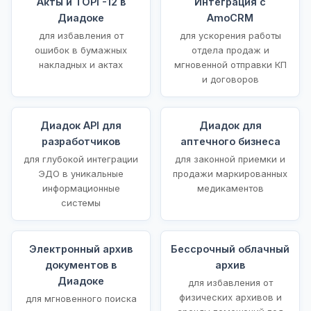
Акты и ТОРГ-12 в
Интеграция с
Диадоке
AmoCRM
для избавления от
для ускорения работы
ошибок в бумажных
отдела продаж и
накладных и актах
мгновенной отправки КП
и договоров
Диадок API для
Диадок для
разработчиков
аптечного бизнеса
для глубокой интеграции
для законной приемки и
ЭДО в уникальные
продажи маркированных
информационные
медикаментов
системы
Электронный архив
Бессрочный облачный
документов в
архив
Диадоке
для избавления от
физических архивов и
для мгновенного поиска