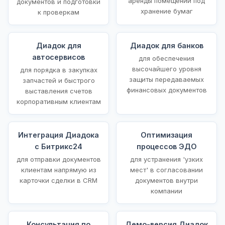
аренды помещений под
документов и подготовки
хранение бумаг
к проверкам
Диадок для
Диадок для банков
автосервисов
для обеспечения
высочайшего уровня
для порядка в закупках
защиты передаваемых
запчастей и быстрого
финансовых документов
выставления счетов
корпоративным клиентам
Интеграция Диадока
Оптимизация
с Битрикс24
процессов ЭДО
для отправки документов
для устранения 'узких
клиентам напрямую из
мест' в согласовании
карточки сделки в CRM
документов внутри
компании
Консультация по
Демо-версия Диадок