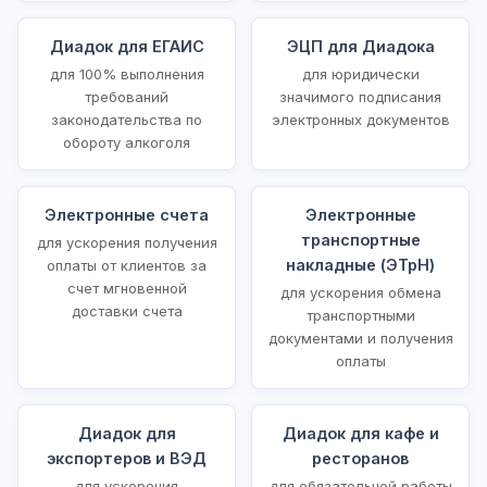
Диадок для ЕГАИС
ЭЦП для Диадока
для 100% выполнения
для юридически
требований
значимого подписания
законодательства по
электронных документов
обороту алкоголя
Электронные счета
Электронные
транспортные
для ускорения получения
накладные (ЭТрН)
оплаты от клиентов за
счет мгновенной
для ускорения обмена
доставки счета
транспортными
документами и получения
оплаты
Диадок для
Диадок для кафе и
экспортеров и ВЭД
ресторанов
для ускорения
для обязательной работы