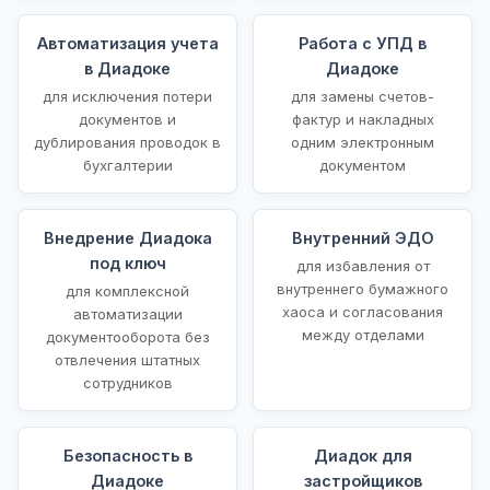
Автоматизация учета
Работа с УПД в
в Диадоке
Диадоке
для исключения потери
для замены счетов-
документов и
фактур и накладных
дублирования проводок в
одним электронным
бухгалтерии
документом
Внедрение Диадока
Внутренний ЭДО
под ключ
для избавления от
внутреннего бумажного
для комплексной
хаоса и согласования
автоматизации
между отделами
документооборота без
отвлечения штатных
сотрудников
Безопасность в
Диадок для
Диадоке
застройщиков