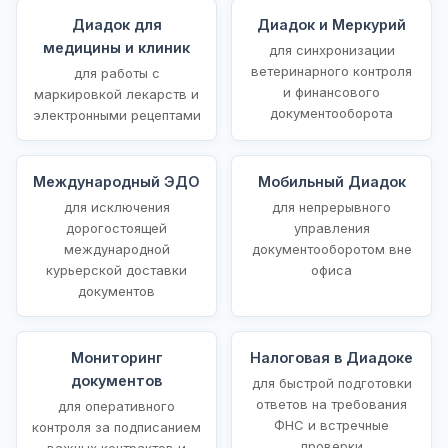
Диадок для
Диадок и Меркурий
медицины и клиник
для синхронизации
ветеринарного контроля
для работы с
и финансового
маркировкой лекарств и
документооборота
электронными рецептами
Международный ЭДО
Мобильный Диадок
для исключения
для непрерывного
дорогостоящей
управления
международной
документооборотом вне
курьерской доставки
офиса
документов
Мониторинг
Налоговая в Диадоке
документов
для быстрой подготовки
ответов на требования
для оперативного
ФНС и встречные
контроля за подписанием
проверки
важных контрактов и