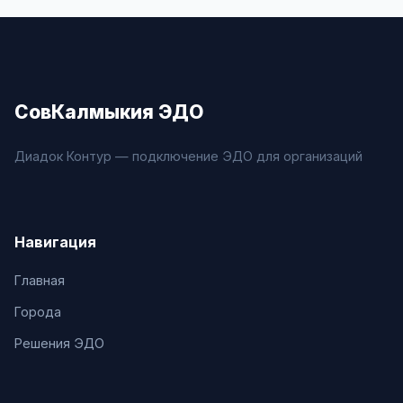
СовКалмыкия ЭДО
Диадок Контур — подключение ЭДО для организаций
Навигация
Главная
Города
Решения ЭДО