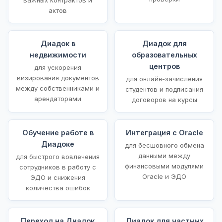
актов
Диадок в
Диадок для
недвижимости
образовательных
центров
для ускорения
визирования документов
для онлайн-зачисления
между собственниками и
студентов и подписания
арендаторами
договоров на курсы
Обучение работе в
Интеграция с Oracle
Диадоке
для бесшовного обмена
данными между
для быстрого вовлечения
финансовыми модулями
сотрудников в работу с
Oracle и ЭДО
ЭДО и снижения
количества ошибок
Переход на Диадок
Диадок для частных