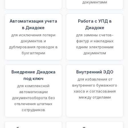
документами
Автоматизация учета
Работа с УПД в
в Диадоке
Диадоке
для исключения потери
для замены счетов-
документов и
фактур и накладных
дублирования проводок в
одним электронным
бухгалтерии
документом
Внедрение Диадока
Внутренний ЭДО
под ключ
для избавления от
внутреннего бумажного
для комплексной
хаоса и согласования
автоматизации
между отделами
документооборота без
отвлечения штатных
сотрудников