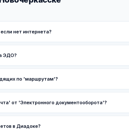
если нет интернета?
за ЭДО?
дящих по 'маршрутам'?
чта' от 'Электронного документооборота'?
четов в Диадоке?