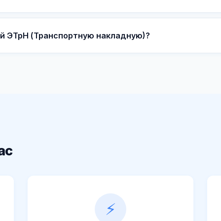
й ЭТрН (Транспортную накладную)?
ас
⚡