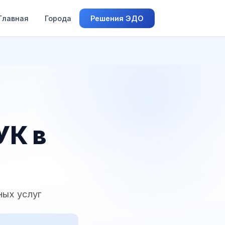
Главная
Города
Решения ЭДО
УК в
ных услуг