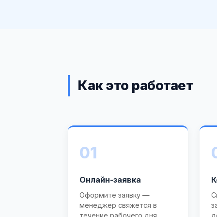
Как это работает
01
Онлайн-заявка
К
Оформите заявку —
С
менеджер свяжется в
з
течение рабочего дня.
д