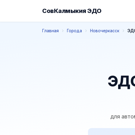
СовКалмыкия ЭДО
Главная
Города
Новочеркасск
ЭДО
ЭДО
для авто