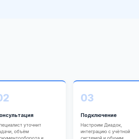
02
03
онсультация
Подключение
пециалист уточнит
Настроим Диадок,
адачи, объём
интеграцию с учётной
окументооборота и
системой и обучим