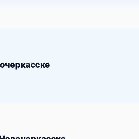
вочеркасске
 Новочеркасске