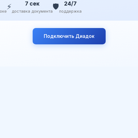
7 сек
24/7
⚡
🛡️
доке
доставка документа
поддержка
Подключить Диадок