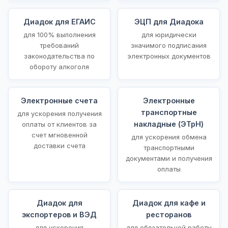
Диадок для ЕГАИС
ЭЦП для Диадока
для 100% выполнения
для юридически
требований
значимого подписания
законодательства по
электронных документов
обороту алкоголя
Электронные счета
Электронные
транспортные
для ускорения получения
накладные (ЭТрН)
оплаты от клиентов за
счет мгновенной
для ускорения обмена
доставки счета
транспортными
документами и получения
оплаты
Диадок для
Диадок для кафе и
экспортеров и ВЭД
ресторанов
для ускорения
для обязательной работы