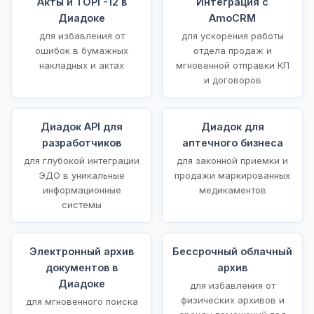
Акты и ТОРГ-12 в
Интеграция с
Диадоке
AmoCRM
для избавления от
для ускорения работы
ошибок в бумажных
отдела продаж и
накладных и актах
мгновенной отправки КП
и договоров
Диадок API для
Диадок для
разработчиков
аптечного бизнеса
для глубокой интеграции
для законной приемки и
ЭДО в уникальные
продажи маркированных
информационные
медикаментов
системы
Электронный архив
Бессрочный облачный
документов в
архив
Диадоке
для избавления от
физических архивов и
для мгновенного поиска