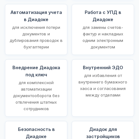
Автоматизация учета
Работа с УПД в
в Диадоке
Диадоке
для исключения потери
для замены счетов-
документов и
фактур и накладных
дублирования проводок в
одним электронным
бухгалтерии
документом
Внедрение Диадока
Внутренний ЭДО
под ключ
для избавления от
внутреннего бумажного
для комплексной
хаоса и согласования
автоматизации
между отделами
документооборота без
отвлечения штатных
сотрудников
Безопасность в
Диадок для
Диадоке
застройщиков