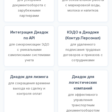
документооборота с
с маркировкой воды,
зарубежными
молока и напитков
партнерами
Интеграция Диадок
КЭДО в Диадоке
по API
(Контур.Персонал)
для синхронизации ЭДО
для удаленного
с уникальными
подписания трудовых
самописными системами
договоров и приказов с
учета
сотрудниками
Диадок для лизинга
Диадок для
логистических
для сокращения времени
компаний
выхода на сделку и
контроля оплат
для эффективного
управления
транспортным
документооборотом