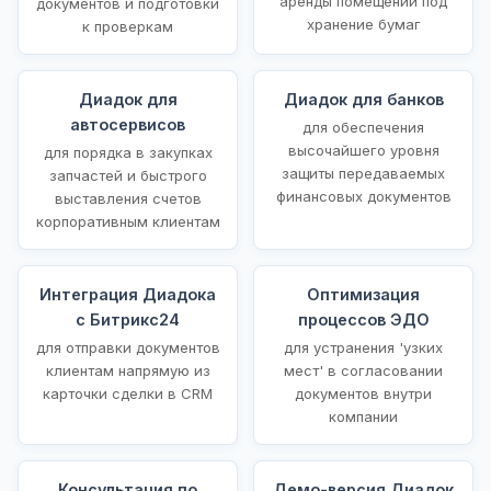
аренды помещений под
документов и подготовки
хранение бумаг
к проверкам
Диадок для
Диадок для банков
автосервисов
для обеспечения
высочайшего уровня
для порядка в закупках
защиты передаваемых
запчастей и быстрого
финансовых документов
выставления счетов
корпоративным клиентам
Интеграция Диадока
Оптимизация
с Битрикс24
процессов ЭДО
для отправки документов
для устранения 'узких
клиентам напрямую из
мест' в согласовании
карточки сделки в CRM
документов внутри
компании
Консультация по
Демо-версия Диадок