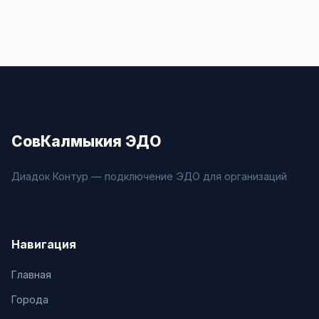
СовКалмыкия ЭДО
Диадок Контур — подключение ЭДО для организаций
Навигация
Главная
Города