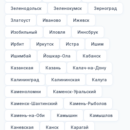
Зеленодольск
Зеленокумск
Зерноград
Златоуст
Иваново
Ижевск
Изобильный
Иловля
Иннсбрук
Ирбит
Иркутск
Истра
Ишим
Ишимбай
Йошкар-Ола
Кабанск
Казанская
Казань
Калач-на-Дону
Калининград
Калининская
Калуга
Каменоломни
Каменск-Уральский
Каменск-Шахтинский
Камень-Рыболов
Камень-на-Оби
Камышин
Камышлов
Каневская
Канск
Карагай