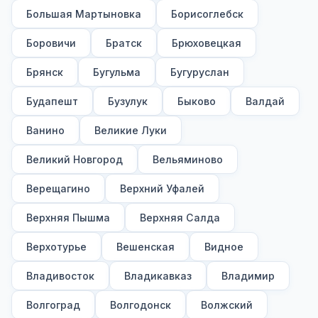
Большая Мартыновка
Борисоглебск
Боровичи
Братск
Брюховецкая
Брянск
Бугульма
Бугуруслан
Будапешт
Бузулук
Быково
Валдай
Ванино
Великие Луки
Великий Новгород
Вельяминово
Верещагино
Верхний Уфалей
Верхняя Пышма
Верхняя Салда
Верхотурье
Вешенская
Видное
Владивосток
Владикавказ
Владимир
Волгоград
Волгодонск
Волжский