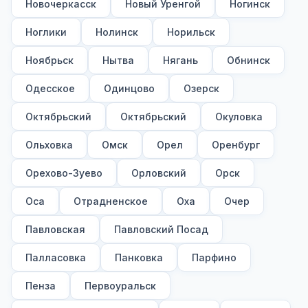
Новочеркасск
Новый Уренгой
Ногинск
Ноглики
Нолинск
Норильск
Ноябрьск
Нытва
Нягань
Обнинск
Одесское
Одинцово
Озерск
Октябрьский
Октябрьский
Окуловка
Ольховка
Омск
Орел
Оренбург
Орехово-Зуево
Орловский
Орск
Оса
Отрадненское
Оха
Очер
Павловская
Павловский Посад
Палласовка
Панковка
Парфино
Пенза
Первоуральск