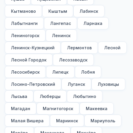
Кытманово
Кыштым
Лабинск
Лабытнанги
Лангепас
Ларнака
Лениногорск
Ленинск
Ленинск-Кузнецкий
Лермонтов
Лесной
Лесной Городок
Лесозаводск
Лесосибирск
Липецк
Лобня
Лосино-Петровский
Луганск
Луховицы
Лысьва
Люберцы
Любытино
Магадан
Магнитогорск
Макеевка
Малая Вишера
Мариинск
Мариуполь
Марёво
Махачкала
Махнёво