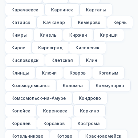
Карачаевск
Карпинск
Карталы
Катайск
Качканар
Кемерово
Керчь
Кимры
Кинель
Киржач
Кириши
Киров
Кировград
Киселевск
Кисловодск
Клетская
Клин
Клинцы
Ключи
Ковров
Когалым
Козьмодемьянск
Коломна
Коммунарка
Комсомольск-на-Амуре
Кондрово
Копейск
Кореновск
Коркино
Королёв
Корсаков
Кострома
Котельниково
Котово
Красноармейск