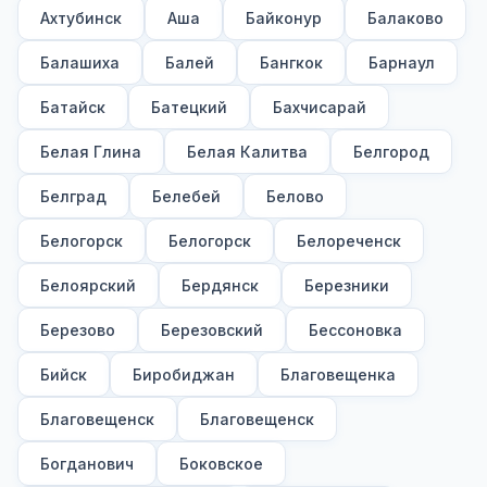
Ахтубинск
Аша
Байконур
Балаково
Балашиха
Балей
Бангкок
Барнаул
Батайск
Батецкий
Бахчисарай
Белая Глина
Белая Калитва
Белгород
Белград
Белебей
Белово
Белогорск
Белогорск
Белореченск
Белоярский
Бердянск
Березники
Березово
Березовский
Бессоновка
Бийск
Биробиджан
Благовещенка
Благовещенск
Благовещенск
Богданович
Боковское