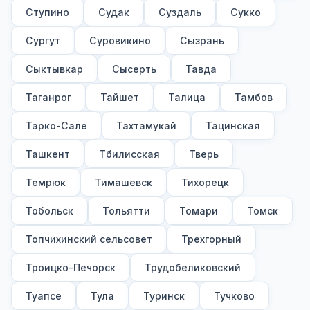
Ступино
Судак
Суздаль
Сукко
Сургут
Суровикино
Сызрань
Сыктывкар
Сысерть
Тавда
Таганрог
Тайшет
Талица
Тамбов
Тарко-Сале
Тахтамукай
Тацинская
Ташкент
Тбилисская
Тверь
Темрюк
Тимашевск
Тихорецк
Тобольск
Тольятти
Томари
Томск
Топчихинский сельсовет
Трехгорный
Троицко-Печорск
Трудобеликовский
Туапсе
Тула
Туринск
Тучково