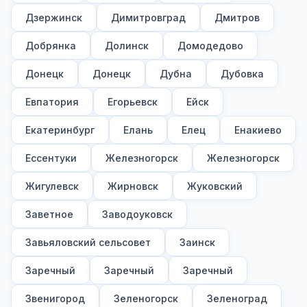
Дзержинск
Димитровград
Дмитров
Добрянка
Долинск
Домодедово
Донецк
Донецк
Дубна
Дубовка
Евпатория
Егорьевск
Ейск
Екатеринбург
Елань
Елец
Енакиево
Ессентуки
Железногорск
Железногорск
Жигулевск
Жирновск
Жуковский
Заветное
Заводоуковск
Завьяловский сельсовет
Заинск
Заречный
Заречный
Заречный
Звенигород
Зеленогорск
Зеленоград