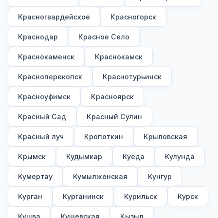
Красногвардейское
Красногорск
Краснодар
Красное Село
Краснокаменск
Краснокамск
Красноперекопск
Краснотурьинск
Красноуфимск
Красноярск
Красный Сад
Красный Сулин
Красный луч
Кропоткин
Крыловская
Крымск
Кудымкар
Куеда
Кулунда
Кумертау
Кумылженская
Кунгур
Курган
Курганинск
Курильск
Курск
Кушва
Кущевская
Кызыл