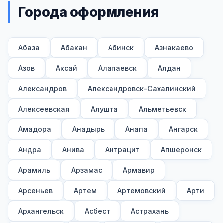
Города оформления
Абаза
Абакан
Абинск
Азнакаево
Азов
Аксай
Алапаевск
Алдан
Александров
Александровск-Сахалинский
Алексеевская
Алушта
Альметьевск
Амадора
Анадырь
Анапа
Ангарск
Андра
Анива
Антрацит
Апшеронск
Арамиль
Арзамас
Армавир
Арсеньев
Артем
Артемовский
Арти
Архангельск
Асбест
Астрахань