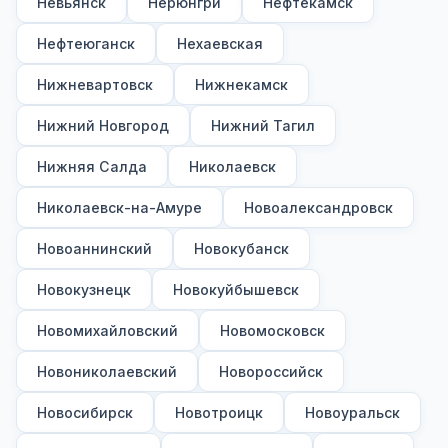
Невьянск
Нерюнгри
Нефтекамск
Нефтеюганск
Нехаевская
Нижневартовск
Нижнекамск
Нижний Новгород
Нижний Тагил
Нижняя Салда
Николаевск
Николаевск-на-Амуре
Новоалександровск
Новоаннинский
Новокубанск
Новокузнецк
Новокуйбышевск
Новомихайловский
Новомосковск
Новониколаевский
Новороссийск
Новосибирск
Новотроицк
Новоуральск