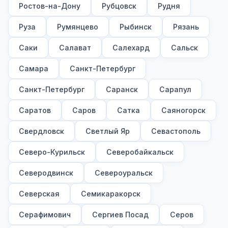
Ростов-на-Дону
Рубцовск
Рудня
Руза
Румянцево
Рыбинск
Рязань
Саки
Салават
Салехард
Сальск
Самара
Санкт-Петербург
Санкт-Петербург
Саранск
Сарапул
Саратов
Саров
Сатка
Саяногорск
Свердловск
Светлый Яр
Севастополь
Северо-Курильск
Северобайкальск
Северодвинск
Североуральск
Северская
Семикаракорск
Серафимович
Сергиев Посад
Серов