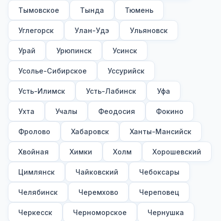
Тымовское
Тында
Тюмень
Углегорск
Улан-Удэ
Ульяновск
Урай
Урюпинск
Усинск
Усолье-Сибирское
Уссурийск
Усть-Илимск
Усть-Лабинск
Уфа
Ухта
Учалы
Феодосия
Фокино
Фролово
Хабаровск
Ханты-Мансийск
Хвойная
Химки
Холм
Хорошевский
Цимлянск
Чайковский
Чебоксары
Челябинск
Черемхово
Череповец
Черкесск
Черноморское
Чернушка