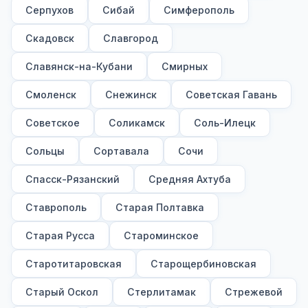
Серпухов
Сибай
Симферополь
Скадовск
Славгород
Славянск-на-Кубани
Смирных
Смоленск
Снежинск
Советская Гавань
Советское
Соликамск
Соль-Илецк
Сольцы
Сортавала
Сочи
Спасск-Рязанский
Средняя Ахтуба
Ставрополь
Старая Полтавка
Старая Русса
Староминское
Старотитаровская
Старощербиновская
Старый Оскол
Стерлитамак
Стрежевой