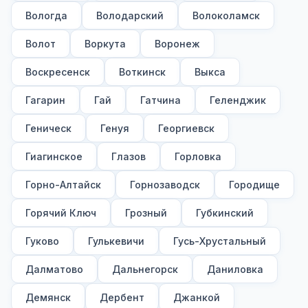
Вологда
Володарский
Волоколамск
Волот
Воркута
Воронеж
Воскресенск
Воткинск
Выкса
Гагарин
Гай
Гатчина
Геленджик
Геническ
Генуя
Георгиевск
Гиагинское
Глазов
Горловка
Горно-Алтайск
Горнозаводск
Городище
Горячий Ключ
Грозный
Губкинский
Гуково
Гулькевичи
Гусь-Хрустальный
Далматово
Дальнегорск
Даниловка
Демянск
Дербент
Джанкой