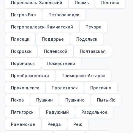
Переславль-Залесский
Пермь
Пестово
Петров Вал
Петрозаводск
Петропавловск-Камчатский
Печора
Плесецк
Поддорье
Подольск
Покровск
Полевской
Полтавская
Поронайск
Похвистнево
Преображенская
Приморско-Ахтарск
Прокопьевск
Пролетарск
Протвино
Псков
Пушкин
Пушкино
Пыть-Ях
Пятигорск
Радужный
Раздольное
Раменское
Ревда
Реж