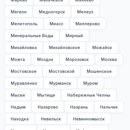
Мегион
Медногорск
Мелеуз
Мелитополь
Миасс
Миллерово
Минеральные Воды
Мирный
Михайловка
Михайловское
Можайск
Можга
Моздок
Морозовск
Москва
Мостовское
Мостовской
Мошенское
Муравленко
Мурманск
Муром
Мыски
Мытищи
Набережные Челны
Надым
Назарово
Назрань
Нальчик
Находка
Невельск
Невинномысск