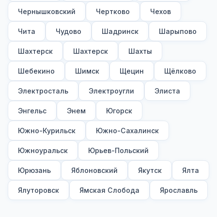
Чернышковский
Чертково
Чехов
Чита
Чудово
Шадринск
Шарыпово
Шахтерск
Шахтерск
Шахты
Шебекино
Шимск
Щецин
Щёлково
Электросталь
Электроугли
Элиста
Энгельс
Энем
Югорск
Южно-Курильск
Южно-Сахалинск
Южноуральск
Юрьев-Польский
Юрюзань
Яблоновский
Якутск
Ялта
Ялуторовск
Ямская Слобода
Ярославль