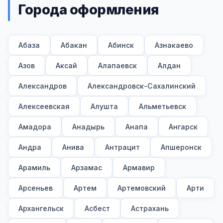
Города оформления
Абаза
Абакан
Абинск
Азнакаево
Азов
Аксай
Алапаевск
Алдан
Александров
Александровск-Сахалинский
Алексеевская
Алушта
Альметьевск
Амадора
Анадырь
Анапа
Ангарск
Андра
Анива
Антрацит
Апшеронск
Арамиль
Арзамас
Армавир
Арсеньев
Артем
Артемовский
Арти
Архангельск
Асбест
Астрахань