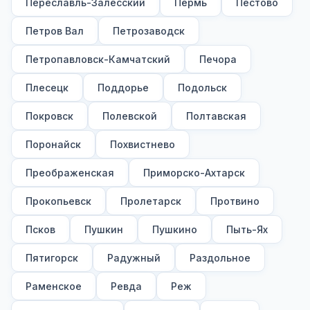
Переславль-Залесский
Пермь
Пестово
Петров Вал
Петрозаводск
Петропавловск-Камчатский
Печора
Плесецк
Поддорье
Подольск
Покровск
Полевской
Полтавская
Поронайск
Похвистнево
Преображенская
Приморско-Ахтарск
Прокопьевск
Пролетарск
Протвино
Псков
Пушкин
Пушкино
Пыть-Ях
Пятигорск
Радужный
Раздольное
Раменское
Ревда
Реж