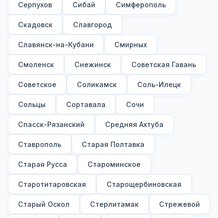
Серпухов
Сибай
Симферополь
Скадовск
Славгород
Славянск-на-Кубани
Смирных
Смоленск
Снежинск
Советская Гавань
Советское
Соликамск
Соль-Илецк
Сольцы
Сортавала
Сочи
Спасск-Рязанский
Средняя Ахтуба
Ставрополь
Старая Полтавка
Старая Русса
Староминское
Старотитаровская
Старощербиновская
Старый Оскол
Стерлитамак
Стрежевой