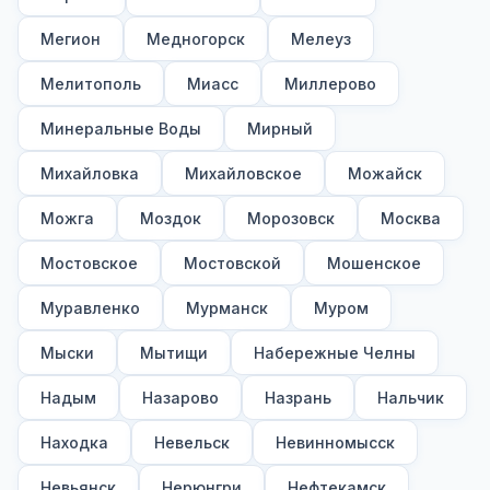
Мегион
Медногорск
Мелеуз
Мелитополь
Миасс
Миллерово
Минеральные Воды
Мирный
Михайловка
Михайловское
Можайск
Можга
Моздок
Морозовск
Москва
Мостовское
Мостовской
Мошенское
Муравленко
Мурманск
Муром
Мыски
Мытищи
Набережные Челны
Надым
Назарово
Назрань
Нальчик
Находка
Невельск
Невинномысск
Невьянск
Нерюнгри
Нефтекамск