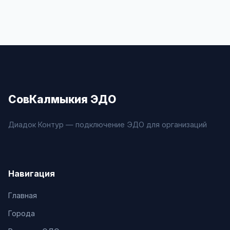
СовКалмыкия ЭДО
Диадок Контур — подключение ЭДО для организаций
Навигация
Главная
Города