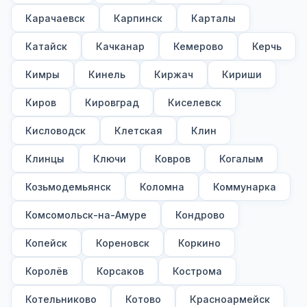
Карачаевск
Карпинск
Карталы
Катайск
Качканар
Кемерово
Керчь
Кимры
Кинель
Киржач
Кириши
Киров
Кировград
Киселевск
Кисловодск
Клетская
Клин
Клинцы
Ключи
Ковров
Когалым
Козьмодемьянск
Коломна
Коммунарка
Комсомольск-на-Амуре
Кондрово
Копейск
Кореновск
Коркино
Королёв
Корсаков
Кострома
Котельниково
Котово
Красноармейск