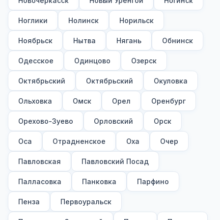
Новочеркасск
Новый Уренгой
Ногинск
Ноглики
Нолинск
Норильск
Ноябрьск
Нытва
Нягань
Обнинск
Одесское
Одинцово
Озерск
Октябрьский
Октябрьский
Окуловка
Ольховка
Омск
Орел
Оренбург
Орехово-Зуево
Орловский
Орск
Оса
Отрадненское
Оха
Очер
Павловская
Павловский Посад
Палласовка
Панковка
Парфино
Пенза
Первоуральск