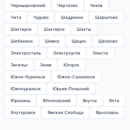
Чернышковский
Чертково
Чехов
Чита
Чудово
Шадринск
Шарыпово
Шахтерск
Шахтерск
Шахты
Шебекино
Шимск
Щецин
Щёлково
Электросталь
Электроугли
Элиста
Энгельс
Энем
Югорск
Южно-Курильск
Южно-Сахалинск
Южноуральск
Юрьев-Польский
Юрюзань
Яблоновский
Якутск
Ялта
Ялуторовск
Ямская Слобода
Ярославль