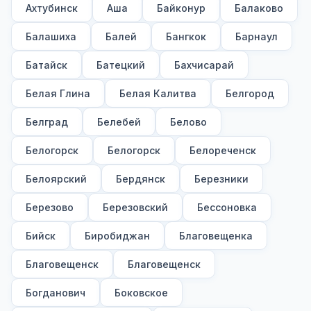
Ахтубинск
Аша
Байконур
Балаково
Балашиха
Балей
Бангкок
Барнаул
Батайск
Батецкий
Бахчисарай
Белая Глина
Белая Калитва
Белгород
Белград
Белебей
Белово
Белогорск
Белогорск
Белореченск
Белоярский
Бердянск
Березники
Березово
Березовский
Бессоновка
Бийск
Биробиджан
Благовещенка
Благовещенск
Благовещенск
Богданович
Боковское