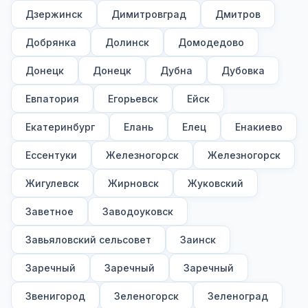
Дзержинск
Димитровград
Дмитров
Добрянка
Долинск
Домодедово
Донецк
Донецк
Дубна
Дубовка
Евпатория
Егорьевск
Ейск
Екатеринбург
Елань
Елец
Енакиево
Ессентуки
Железногорск
Железногорск
Жигулевск
Жирновск
Жуковский
Заветное
Заводоуковск
Завьяловский сельсовет
Заинск
Заречный
Заречный
Заречный
Звенигород
Зеленогорск
Зеленоград