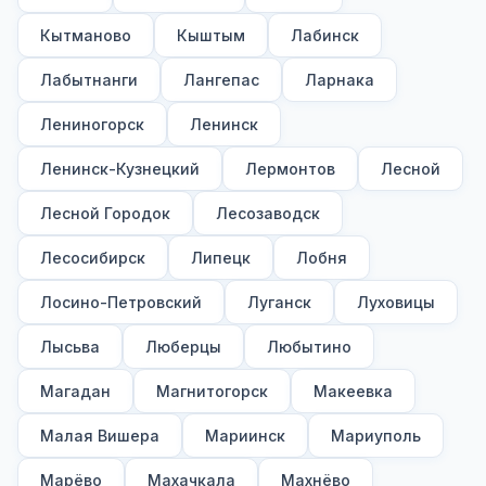
Кытманово
Кыштым
Лабинск
Лабытнанги
Лангепас
Ларнака
Лениногорск
Ленинск
Ленинск-Кузнецкий
Лермонтов
Лесной
Лесной Городок
Лесозаводск
Лесосибирск
Липецк
Лобня
Лосино-Петровский
Луганск
Луховицы
Лысьва
Люберцы
Любытино
Магадан
Магнитогорск
Макеевка
Малая Вишера
Мариинск
Мариуполь
Марёво
Махачкала
Махнёво