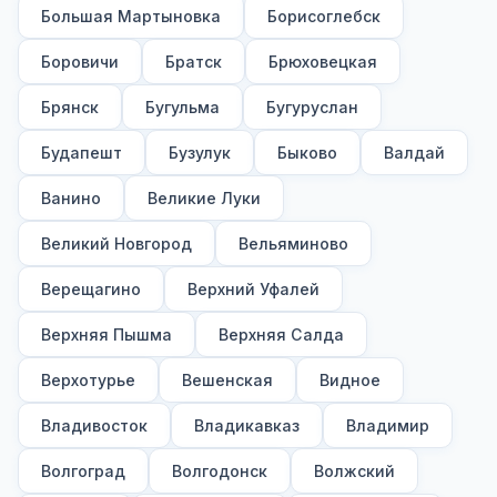
Большая Мартыновка
Борисоглебск
Боровичи
Братск
Брюховецкая
Брянск
Бугульма
Бугуруслан
Будапешт
Бузулук
Быково
Валдай
Ванино
Великие Луки
Великий Новгород
Вельяминово
Верещагино
Верхний Уфалей
Верхняя Пышма
Верхняя Салда
Верхотурье
Вешенская
Видное
Владивосток
Владикавказ
Владимир
Волгоград
Волгодонск
Волжский