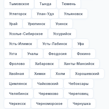
Тымовское
Тында
Тюмень
Углегорск
Улан-Удэ
Ульяновск
Урай
Урюпинск
Усинск
Усолье-Сибирское
Уссурийск
Усть-Илимск
Усть-Лабинск
Уфа
Ухта
Учалы
Феодосия
Фокино
Фролово
Хабаровск
Ханты-Мансийск
Хвойная
Химки
Холм
Хорошевский
Цимлянск
Чайковский
Чебоксары
Челябинск
Черемхово
Череповец
Черкесск
Черноморское
Чернушка