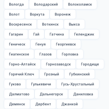
Вологда
Володарский
Волоколамск
Волот
Воркута
Воронеж
Воскресенск
Воткинск
Выкса
Гагарин
Гай
Гатчина
Геленджик
Геническ
Генуя
Георгиевск
Гиагинское
Глазов
Горловка
Горно-Алтайск
Горнозаводск
Городище
Горячий Ключ
Грозный
Губкинский
Гуково
Гулькевичи
Гусь-Хрустальный
Далматово
Дальнегорск
Даниловка
Демянск
Дербент
Джанкой