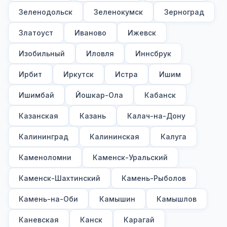
Зеленодольск
Зеленокумск
Зерноград
Златоуст
Иваново
Ижевск
Изобильный
Иловля
Иннсбрук
Ирбит
Иркутск
Истра
Ишим
Ишимбай
Йошкар-Ола
Кабанск
Казанская
Казань
Калач-на-Дону
Калининград
Калининская
Калуга
Каменоломни
Каменск-Уральский
Каменск-Шахтинский
Камень-Рыболов
Камень-на-Оби
Камышин
Камышлов
Каневская
Канск
Карагай