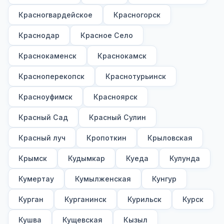
Красногвардейское
Красногорск
Краснодар
Красное Село
Краснокаменск
Краснокамск
Красноперекопск
Краснотурьинск
Красноуфимск
Красноярск
Красный Сад
Красный Сулин
Красный луч
Кропоткин
Крыловская
Крымск
Кудымкар
Куеда
Кулунда
Кумертау
Кумылженская
Кунгур
Курган
Курганинск
Курильск
Курск
Кушва
Кущевская
Кызыл