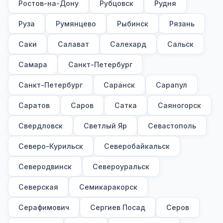
Ростов-на-Дону
Рубцовск
Рудня
Руза
Румянцево
Рыбинск
Рязань
Саки
Салават
Салехард
Сальск
Самара
Санкт-Петербург
Санкт-Петербург
Саранск
Сарапул
Саратов
Саров
Сатка
Саяногорск
Свердловск
Светлый Яр
Севастополь
Северо-Курильск
Северобайкальск
Северодвинск
Североуральск
Северская
Семикаракорск
Серафимович
Сергиев Посад
Серов