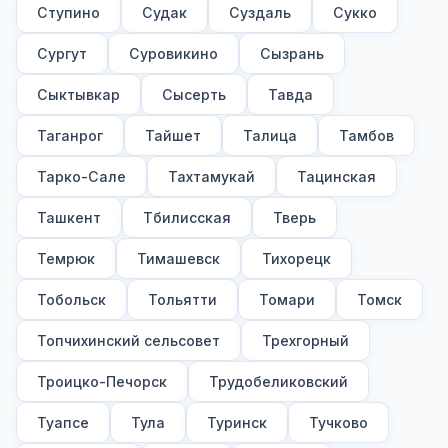
Ступино
Судак
Суздаль
Сукко
Сургут
Суровикино
Сызрань
Сыктывкар
Сысерть
Тавда
Таганрог
Тайшет
Талица
Тамбов
Тарко-Сале
Тахтамукай
Тацинская
Ташкент
Тбилисская
Тверь
Темрюк
Тимашевск
Тихорецк
Тобольск
Тольятти
Томари
Томск
Топчихинский сельсовет
Трехгорный
Троицко-Печорск
Трудобеликовский
Туапсе
Тула
Туринск
Тучково