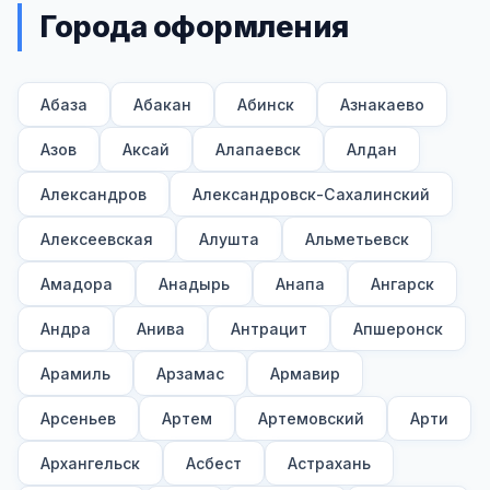
Города оформления
Абаза
Абакан
Абинск
Азнакаево
Азов
Аксай
Алапаевск
Алдан
Александров
Александровск-Сахалинский
Алексеевская
Алушта
Альметьевск
Амадора
Анадырь
Анапа
Ангарск
Андра
Анива
Антрацит
Апшеронск
Арамиль
Арзамас
Армавир
Арсеньев
Артем
Артемовский
Арти
Архангельск
Асбест
Астрахань