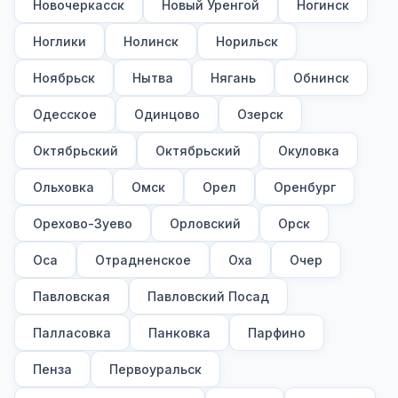
Новочеркасск
Новый Уренгой
Ногинск
Ноглики
Нолинск
Норильск
Ноябрьск
Нытва
Нягань
Обнинск
Одесское
Одинцово
Озерск
Октябрьский
Октябрьский
Окуловка
Ольховка
Омск
Орел
Оренбург
Орехово-Зуево
Орловский
Орск
Оса
Отрадненское
Оха
Очер
Павловская
Павловский Посад
Палласовка
Панковка
Парфино
Пенза
Первоуральск