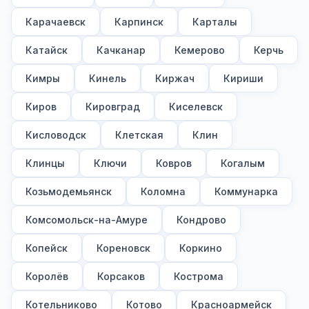
Карачаевск
Карпинск
Карталы
Катайск
Качканар
Кемерово
Керчь
Кимры
Кинель
Киржач
Кириши
Киров
Кировград
Киселевск
Кисловодск
Клетская
Клин
Клинцы
Ключи
Ковров
Когалым
Козьмодемьянск
Коломна
Коммунарка
Комсомольск-на-Амуре
Кондрово
Копейск
Кореновск
Коркино
Королёв
Корсаков
Кострома
Котельниково
Котово
Красноармейск