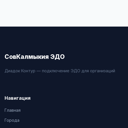
СовКалмыкия ЭДО
Диадок Контур — подключение ЭДО для организаций
Навигация
Главная
Города