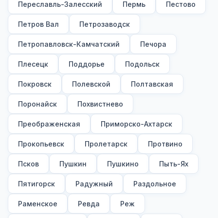
Переславль-Залесский
Пермь
Пестово
Петров Вал
Петрозаводск
Петропавловск-Камчатский
Печора
Плесецк
Поддорье
Подольск
Покровск
Полевской
Полтавская
Поронайск
Похвистнево
Преображенская
Приморско-Ахтарск
Прокопьевск
Пролетарск
Протвино
Псков
Пушкин
Пушкино
Пыть-Ях
Пятигорск
Радужный
Раздольное
Раменское
Ревда
Реж