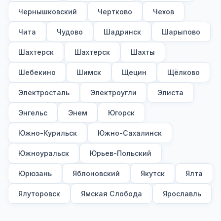
Чернышковский
Чертково
Чехов
Чита
Чудово
Шадринск
Шарыпово
Шахтерск
Шахтерск
Шахты
Шебекино
Шимск
Щецин
Щёлково
Электросталь
Электроугли
Элиста
Энгельс
Энем
Югорск
Южно-Курильск
Южно-Сахалинск
Южноуральск
Юрьев-Польский
Юрюзань
Яблоновский
Якутск
Ялта
Ялуторовск
Ямская Слобода
Ярославль