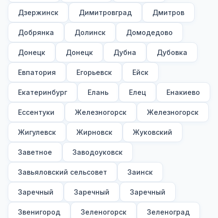
Дзержинск
Димитровград
Дмитров
Добрянка
Долинск
Домодедово
Донецк
Донецк
Дубна
Дубовка
Евпатория
Егорьевск
Ейск
Екатеринбург
Елань
Елец
Енакиево
Ессентуки
Железногорск
Железногорск
Жигулевск
Жирновск
Жуковский
Заветное
Заводоуковск
Завьяловский сельсовет
Заинск
Заречный
Заречный
Заречный
Звенигород
Зеленогорск
Зеленоград