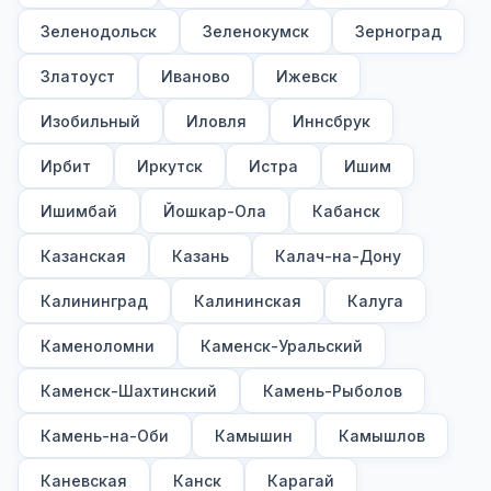
Зеленодольск
Зеленокумск
Зерноград
Златоуст
Иваново
Ижевск
Изобильный
Иловля
Иннсбрук
Ирбит
Иркутск
Истра
Ишим
Ишимбай
Йошкар-Ола
Кабанск
Казанская
Казань
Калач-на-Дону
Калининград
Калининская
Калуга
Каменоломни
Каменск-Уральский
Каменск-Шахтинский
Камень-Рыболов
Камень-на-Оби
Камышин
Камышлов
Каневская
Канск
Карагай