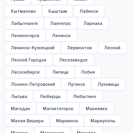
Кытманово
Кыштым
Лабинск
Лабытнанги
Лангепас
Ларнака
Лениногорск
Ленинск
Ленинск-Кузнецкий
Лермонтов
Лесной
Лесной Городок
Лесозаводск
Лесосибирск
Липецк
Лобня
Лосино-Петровский
Луганск
Луховицы
Лысьва
Люберцы
Любытино
Магадан
Магнитогорск
Макеевка
Малая Вишера
Мариинск
Мариуполь
Марёво
Махачкала
Махнёво