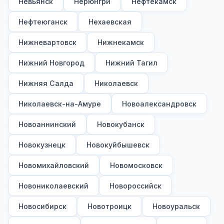
Невьянск
Нерюнгри
Нефтекамск
Нефтеюганск
Нехаевская
Нижневартовск
Нижнекамск
Нижний Новгород
Нижний Тагил
Нижняя Салда
Николаевск
Николаевск-на-Амуре
Новоалександровск
Новоаннинский
Новокубанск
Новокузнецк
Новокуйбышевск
Новомихайловский
Новомосковск
Новониколаевский
Новороссийск
Новосибирск
Новотроицк
Новоуральск