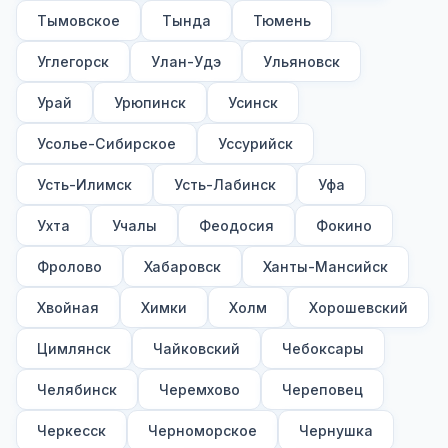
Тымовское
Тында
Тюмень
Углегорск
Улан-Удэ
Ульяновск
Урай
Урюпинск
Усинск
Усолье-Сибирское
Уссурийск
Усть-Илимск
Усть-Лабинск
Уфа
Ухта
Учалы
Феодосия
Фокино
Фролово
Хабаровск
Ханты-Мансийск
Хвойная
Химки
Холм
Хорошевский
Цимлянск
Чайковский
Чебоксары
Челябинск
Черемхово
Череповец
Черкесск
Черноморское
Чернушка