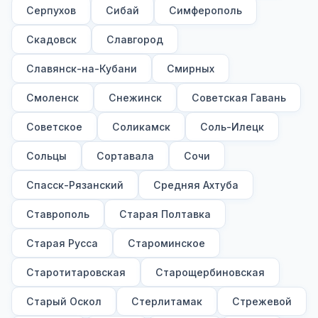
Серпухов
Сибай
Симферополь
Скадовск
Славгород
Славянск-на-Кубани
Смирных
Смоленск
Снежинск
Советская Гавань
Советское
Соликамск
Соль-Илецк
Сольцы
Сортавала
Сочи
Спасск-Рязанский
Средняя Ахтуба
Ставрополь
Старая Полтавка
Старая Русса
Староминское
Старотитаровская
Старощербиновская
Старый Оскол
Стерлитамак
Стрежевой