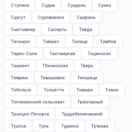
Ступино
Судак
Суздаль
Сукко
Сургут
Суровикино
Сызрань
Сыктывкар
Сысерть
Тавда
Таганрог
Тайшет
Талица
Тамбов
Тарко-Сале
Тахтамукай
Тацинская
Ташкент
Тбилисская
Тверь
Темрюк
Тимашевск
Тихорецк
Тобольск
Тольятти
Томари
Томск
Топчихинский сельсовет
Трехгорный
Троицко-Печорск
Трудобеликовский
Туапсе
Тула
Туринск
Тучково