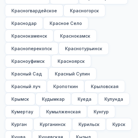
Красногвардейское
Красногорск
Краснодар
Красное Село
Краснокаменск
Краснокамск
Красноперекопск
Краснотурьинск
Красноуфимск
Красноярск
Красный Сад
Красный Сулин
Красный луч
Кропоткин
Крыловская
Крымск
Кудымкар
Куеда
Кулунда
Кумертау
Кумылженская
Кунгур
Курган
Курганинск
Курильск
Курск
Кушва
Кущевская
Кызыл