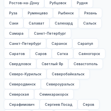
Ростов-на-Дону
Рубцовск
Рудня
Руза
Румянцево
Рыбинск
Рязань
Саки
Салават
Салехард
Сальск
Самара
Санкт-Петербург
Санкт-Петербург
Саранск
Сарапул
Саратов
Саров
Сатка
Саяногорск
Свердловск
Светлый Яр
Севастополь
Северо-Курильск
Северобайкальск
Северодвинск
Североуральск
Северская
Семикаракорск
Серафимович
Сергиев Посад
Серов