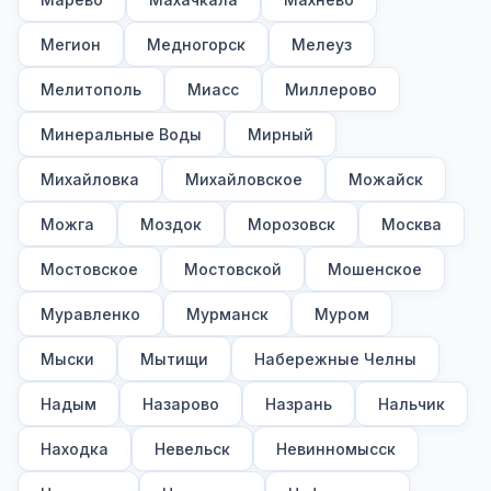
Мегион
Медногорск
Мелеуз
Мелитополь
Миасс
Миллерово
Минеральные Воды
Мирный
Михайловка
Михайловское
Можайск
Можга
Моздок
Морозовск
Москва
Мостовское
Мостовской
Мошенское
Муравленко
Мурманск
Муром
Мыски
Мытищи
Набережные Челны
Надым
Назарово
Назрань
Нальчик
Находка
Невельск
Невинномысск