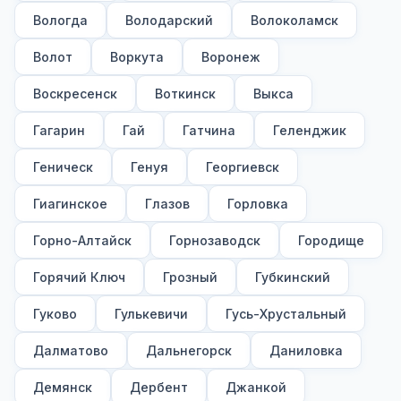
Вологда
Володарский
Волоколамск
Волот
Воркута
Воронеж
Воскресенск
Воткинск
Выкса
Гагарин
Гай
Гатчина
Геленджик
Геническ
Генуя
Георгиевск
Гиагинское
Глазов
Горловка
Горно-Алтайск
Горнозаводск
Городище
Горячий Ключ
Грозный
Губкинский
Гуково
Гулькевичи
Гусь-Хрустальный
Далматово
Дальнегорск
Даниловка
Демянск
Дербент
Джанкой