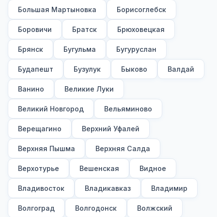
Большая Мартыновка
Борисоглебск
Боровичи
Братск
Брюховецкая
Брянск
Бугульма
Бугуруслан
Будапешт
Бузулук
Быково
Валдай
Ванино
Великие Луки
Великий Новгород
Вельяминово
Верещагино
Верхний Уфалей
Верхняя Пышма
Верхняя Салда
Верхотурье
Вешенская
Видное
Владивосток
Владикавказ
Владимир
Волгоград
Волгодонск
Волжский