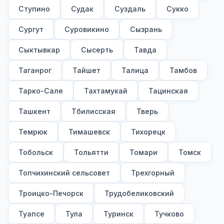
Ступино
Судак
Суздаль
Сукко
Сургут
Суровикино
Сызрань
Сыктывкар
Сысерть
Тавда
Таганрог
Тайшет
Талица
Тамбов
Тарко-Сале
Тахтамукай
Тацинская
Ташкент
Тбилисская
Тверь
Темрюк
Тимашевск
Тихорецк
Тобольск
Тольятти
Томари
Томск
Топчихинский сельсовет
Трехгорный
Троицко-Печорск
Трудобеликовский
Туапсе
Тула
Туринск
Тучково