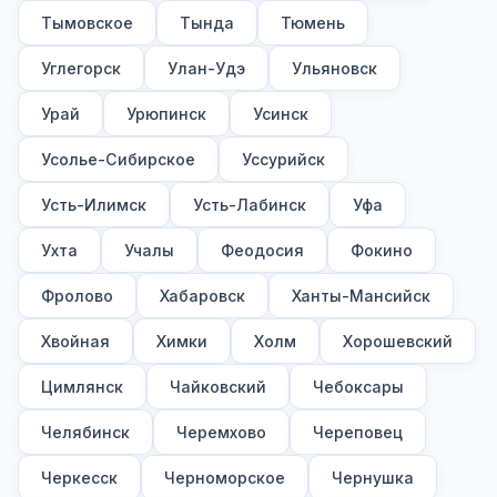
Тымовское
Тында
Тюмень
Углегорск
Улан-Удэ
Ульяновск
Урай
Урюпинск
Усинск
Усолье-Сибирское
Уссурийск
Усть-Илимск
Усть-Лабинск
Уфа
Ухта
Учалы
Феодосия
Фокино
Фролово
Хабаровск
Ханты-Мансийск
Хвойная
Химки
Холм
Хорошевский
Цимлянск
Чайковский
Чебоксары
Челябинск
Черемхово
Череповец
Черкесск
Черноморское
Чернушка