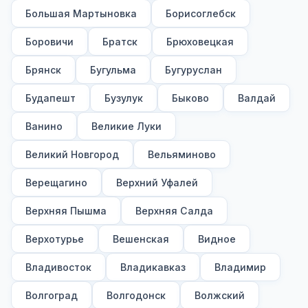
Большая Мартыновка
Борисоглебск
Боровичи
Братск
Брюховецкая
Брянск
Бугульма
Бугуруслан
Будапешт
Бузулук
Быково
Валдай
Ванино
Великие Луки
Великий Новгород
Вельяминово
Верещагино
Верхний Уфалей
Верхняя Пышма
Верхняя Салда
Верхотурье
Вешенская
Видное
Владивосток
Владикавказ
Владимир
Волгоград
Волгодонск
Волжский