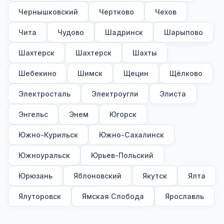
Чернышковский
Чертково
Чехов
Чита
Чудово
Шадринск
Шарыпово
Шахтерск
Шахтерск
Шахты
Шебекино
Шимск
Щецин
Щёлково
Электросталь
Электроугли
Элиста
Энгельс
Энем
Югорск
Южно-Курильск
Южно-Сахалинск
Южноуральск
Юрьев-Польский
Юрюзань
Яблоновский
Якутск
Ялта
Ялуторовск
Ямская Слобода
Ярославль