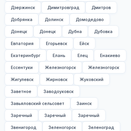
Дзержинск
Димитровград
Дмитров
Добрянка
Долинск
Домодедово
Донецк
Донецк
Дубна
Дубовка
Евпатория
Егорьевск
Ейск
Екатеринбург
Елань
Елец
Енакиево
Ессентуки
Железногорск
Железногорск
Жигулевск
Жирновск
Жуковский
Заветное
Заводоуковск
Завьяловский сельсовет
Заинск
Заречный
Заречный
Заречный
Звенигород
Зеленогорск
Зеленоград