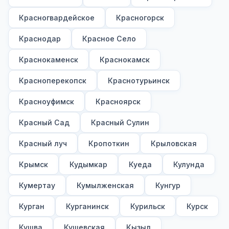
Красногвардейское
Красногорск
Краснодар
Красное Село
Краснокаменск
Краснокамск
Красноперекопск
Краснотурьинск
Красноуфимск
Красноярск
Красный Сад
Красный Сулин
Красный луч
Кропоткин
Крыловская
Крымск
Кудымкар
Куеда
Кулунда
Кумертау
Кумылженская
Кунгур
Курган
Курганинск
Курильск
Курск
Кушва
Кущевская
Кызыл