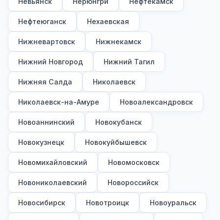
Невьянск
Нерюнгри
Нефтекамск
Нефтеюганск
Нехаевская
Нижневартовск
Нижнекамск
Нижний Новгород
Нижний Тагил
Нижняя Салда
Николаевск
Николаевск-на-Амуре
Новоалександровск
Новоаннинский
Новокубанск
Новокузнецк
Новокуйбышевск
Новомихайловский
Новомосковск
Новониколаевский
Новороссийск
Новосибирск
Новотроицк
Новоуральск