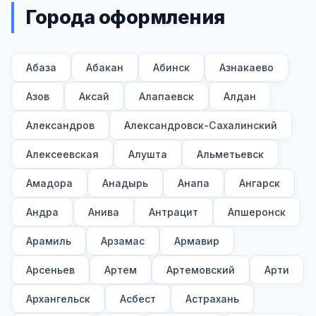
Города оформления
Абаза
Абакан
Абинск
Азнакаево
Азов
Аксай
Алапаевск
Алдан
Александров
Александровск-Сахалинский
Алексеевская
Алушта
Альметьевск
Амадора
Анадырь
Анапа
Ангарск
Андра
Анива
Антрацит
Апшеронск
Арамиль
Арзамас
Армавир
Арсеньев
Артем
Артемовский
Арти
Архангельск
Асбест
Астрахань