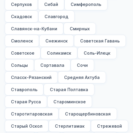
Серпухов
Сибай
Симферополь
Скадовск
Славгород
Славянск-на-Кубани
Смирных
Смоленск
Снежинск
Советская Гавань
Советское
Соликамск
Соль-Илецк
Сольцы
Сортавала
Сочи
Спасск-Рязанский
Средняя Ахтуба
Ставрополь
Старая Полтавка
Старая Русса
Староминское
Старотитаровская
Старощербиновская
Старый Оскол
Стерлитамак
Стрежевой