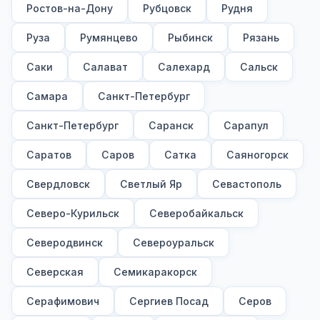
Ростов-на-Дону
Рубцовск
Рудня
Руза
Румянцево
Рыбинск
Рязань
Саки
Салават
Салехард
Сальск
Самара
Санкт-Петербург
Санкт-Петербург
Саранск
Сарапул
Саратов
Саров
Сатка
Саяногорск
Свердловск
Светлый Яр
Севастополь
Северо-Курильск
Северобайкальск
Северодвинск
Североуральск
Северская
Семикаракорск
Серафимович
Сергиев Посад
Серов