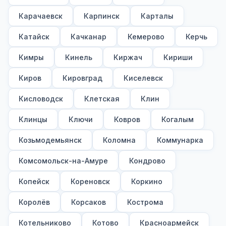
Карачаевск
Карпинск
Карталы
Катайск
Качканар
Кемерово
Керчь
Кимры
Кинель
Киржач
Кириши
Киров
Кировград
Киселевск
Кисловодск
Клетская
Клин
Клинцы
Ключи
Ковров
Когалым
Козьмодемьянск
Коломна
Коммунарка
Комсомольск-на-Амуре
Кондрово
Копейск
Кореновск
Коркино
Королёв
Корсаков
Кострома
Котельниково
Котово
Красноармейск