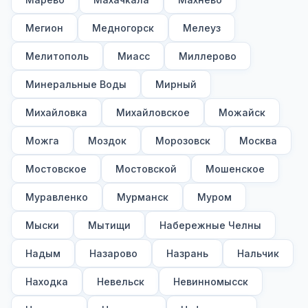
Мегион
Медногорск
Мелеуз
Мелитополь
Миасс
Миллерово
Минеральные Воды
Мирный
Михайловка
Михайловское
Можайск
Можга
Моздок
Морозовск
Москва
Мостовское
Мостовской
Мошенское
Муравленко
Мурманск
Муром
Мыски
Мытищи
Набережные Челны
Надым
Назарово
Назрань
Нальчик
Находка
Невельск
Невинномысск