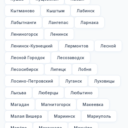
Кытманово
Кыштым
Лабинск
Лабытнанги
Лангепас
Ларнака
Лениногорск
Ленинск
Ленинск-Кузнецкий
Лермонтов
Лесной
Лесной Городок
Лесозаводск
Лесосибирск
Липецк
Лобня
Лосино-Петровский
Луганск
Луховицы
Лысьва
Люберцы
Любытино
Магадан
Магнитогорск
Макеевка
Малая Вишера
Мариинск
Мариуполь
Марёво
Махачкала
Махнёво