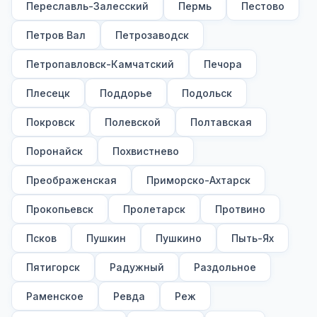
Переславль-Залесский
Пермь
Пестово
Петров Вал
Петрозаводск
Петропавловск-Камчатский
Печора
Плесецк
Поддорье
Подольск
Покровск
Полевской
Полтавская
Поронайск
Похвистнево
Преображенская
Приморско-Ахтарск
Прокопьевск
Пролетарск
Протвино
Псков
Пушкин
Пушкино
Пыть-Ях
Пятигорск
Радужный
Раздольное
Раменское
Ревда
Реж