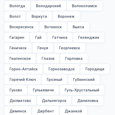
Вологда
Володарский
Волоколамск
Волот
Воркута
Воронеж
Воскресенск
Воткинск
Выкса
Гагарин
Гай
Гатчина
Геленджик
Геническ
Генуя
Георгиевск
Гиагинское
Глазов
Горловка
Горно-Алтайск
Горнозаводск
Городище
Горячий Ключ
Грозный
Губкинский
Гуково
Гулькевичи
Гусь-Хрустальный
Далматово
Дальнегорск
Даниловка
Демянск
Дербент
Джанкой