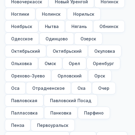
Новочеркасск
Новый Уренгой
Ногинск
Ноглики
Нолинск
Норильск
Ноябрьск
Нытва
Нягань
Обнинск
Одесское
Одинцово
Озерск
Октябрьский
Октябрьский
Окуловка
Ольховка
Омск
Орел
Оренбург
Орехово-Зуево
Орловский
Орск
Оса
Отрадненское
Оха
Очер
Павловская
Павловский Посад
Палласовка
Панковка
Парфино
Пенза
Первоуральск