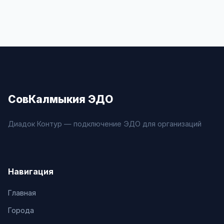
СовКалмыкия ЭДО
Диадок Контур — подключение ЭДО для организаций
Навигация
Главная
Города