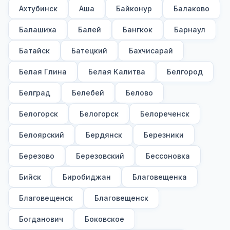
Ахтубинск
Аша
Байконур
Балаково
Балашиха
Балей
Бангкок
Барнаул
Батайск
Батецкий
Бахчисарай
Белая Глина
Белая Калитва
Белгород
Белград
Белебей
Белово
Белогорск
Белогорск
Белореченск
Белоярский
Бердянск
Березники
Березово
Березовский
Бессоновка
Бийск
Биробиджан
Благовещенка
Благовещенск
Благовещенск
Богданович
Боковское