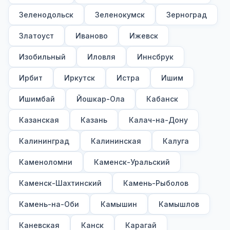
Зеленодольск
Зеленокумск
Зерноград
Златоуст
Иваново
Ижевск
Изобильный
Иловля
Иннсбрук
Ирбит
Иркутск
Истра
Ишим
Ишимбай
Йошкар-Ола
Кабанск
Казанская
Казань
Калач-на-Дону
Калининград
Калининская
Калуга
Каменоломни
Каменск-Уральский
Каменск-Шахтинский
Камень-Рыболов
Камень-на-Оби
Камышин
Камышлов
Каневская
Канск
Карагай